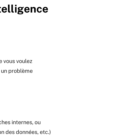
telligence
e vous voulez
e un problème
ches internes, ou
on des données, etc.)