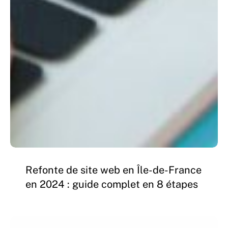
Refonte
Refonte de site web en Île-de-France
de
en 2024 : guide complet en 8 étapes
site
web
en
Google