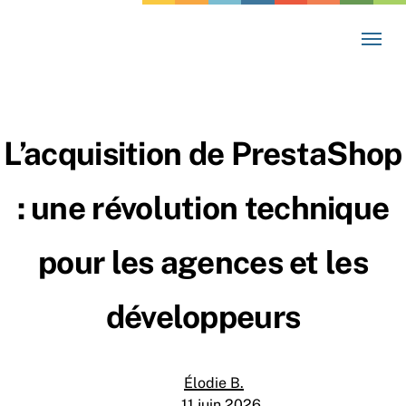
Skip
Menu
to
main
content
L’acquisition de PrestaShop
: une révolution technique
pour les agences et les
développeurs
Élodie B.
11 juin 2026