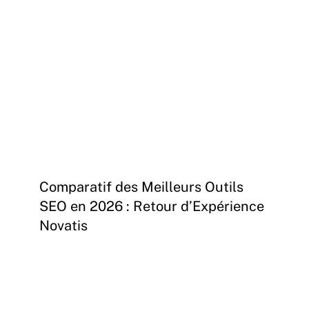
Comparatif
Comparatif des Meilleurs Outils
des
SEO en 2026 : Retour d’Expérience
Meilleurs
Novatis
Outils
SEO
en
L’acquisition
2026