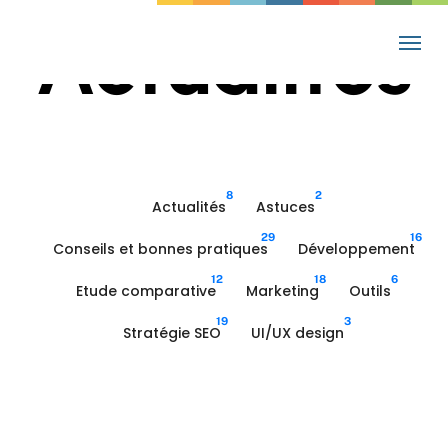
Skip
Actualités
Menu
to
main
content
8
2
Actualités
Astuces
29
16
Conseils et bonnes pratiques
Développement
12
18
6
Etude comparative
Marketing
Outils
19
3
Stratégie SEO
UI/UX design
Comparatif