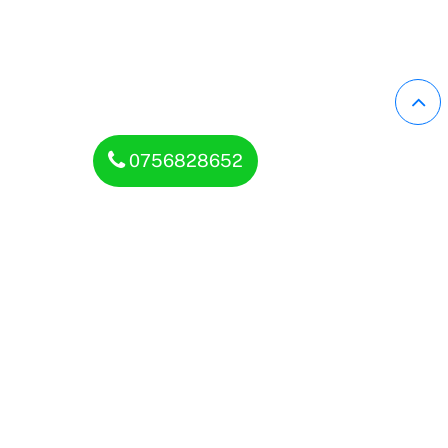
0756828652
Définition
et
rôle
d’un
intranet
en
entreprise