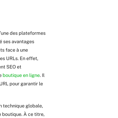
’une des plateformes
ré ses avantages
nts face à une
s URLs. En effet,
ent SEO et
re
boutique en ligne
. Il
URL pour garantir le
n technique globale,
boutique. À ce titre,